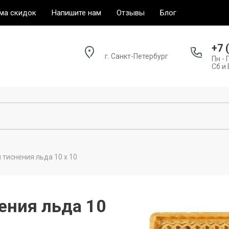
ма скидок
Напишите нам
Отзывы
Блог
+7 
г. Санкт-Петербург
Пн - 
Сб и 
я тиснения льда 10 х 10
нения льда 10