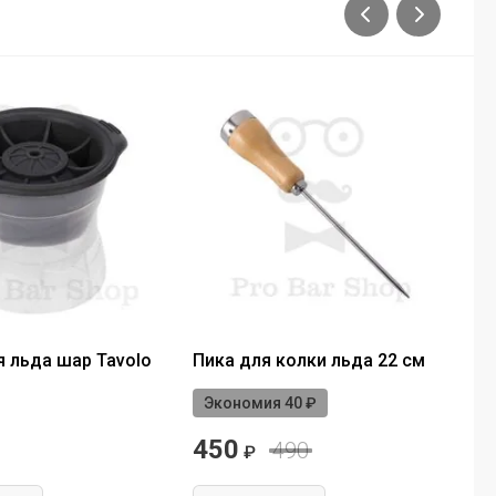
 льда шар Tavolo
Пика для колки льда 22 см
Фо
р
Экономия 40 ₽
450
5
490
₽