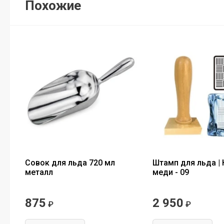
Похожие
Совок для льда 720 мл
Штамп для льда |
металл
меди - 09
875
2 950
₽
₽