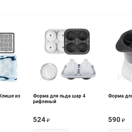
 Клише из
Форма для льда шар 4
Форма для
рифленый
524
590
₽
₽